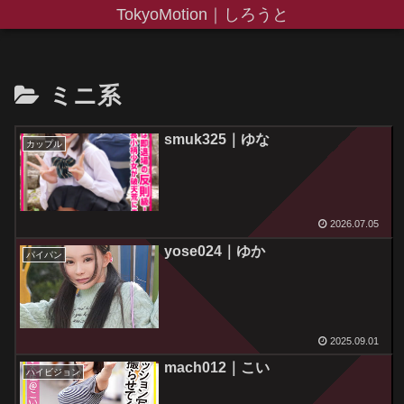
TokyoMotion｜しろうと
ミニ系
smuk325｜ゆな
カップル
2026.07.05
yose024｜ゆか
パイパン
2025.09.01
mach012｜こい
ハイビジョン