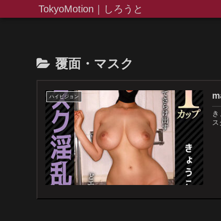
TokyoMotion｜しろうと
覆面・マスク
m
ハイビジョン
き
ス