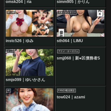
omsk204｜ria
simm905｜かりん
3P・4P
ドキュメンタリー
instc526｜ゆみ
sth064｜LIMU
ナンパ
アクメ・オーガズム
smjj068｜新●区債務者S
smjs099｜ゆいかさん
4K
FANZA配信限定
tow024｜azami