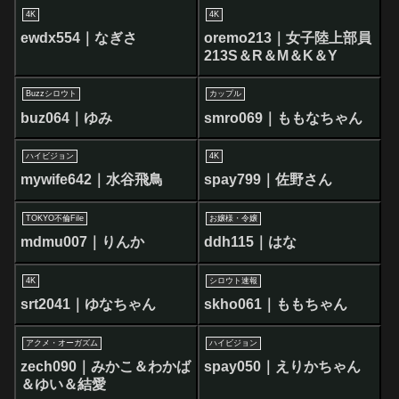
4K
4K
ewdx554｜なぎさ
oremo213｜女子陸上部員
213S＆R＆M＆K＆Y
Buzzシロウト
カップル
buz064｜ゆみ
smro069｜ももなちゃん
ハイビジョン
4K
mywife642｜水谷飛鳥
spay799｜佐野さん
TOKYO不倫File
お嬢様・令嬢
mdmu007｜りんか
ddh115｜はな
4K
シロウト速報
srt2041｜ゆなちゃん
skho061｜ももちゃん
アクメ・オーガズム
ハイビジョン
zech090｜みかこ＆わかば
spay050｜えりかちゃん
＆ゆい＆結愛