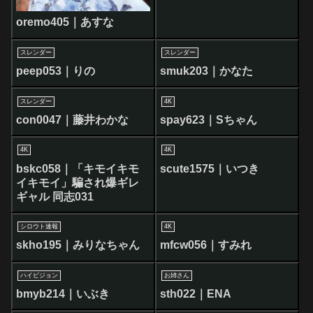
oremo405｜あすな
スレンダー
スレンダー
peep053｜りの
smuk203｜かなた
スレンダー
4K
con0047｜藤井わかな
spay623｜Sちゃん
4K
4K
bskc058｜「キモイキモ
scute1575｜いつき
イキモイ」騙され爆ギレ
ギャル 同志031
シロウト速報
4K
skho195｜みりなちゃん
mfcw056｜すみれ
ハイビジョン
お姉さん
bmyb214｜いぶき
sth022｜ENA